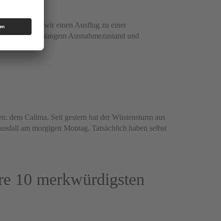
keiten hatten wir einen Ausflug zu einer
lich, nach monatelangem Ausnahmezustand und
: dem Calima. Seit gestern hat der Wüstensturm aus
ulausfall am morgigen Montag. Tatsächlich haben selbst
re 10 merkwürdigsten