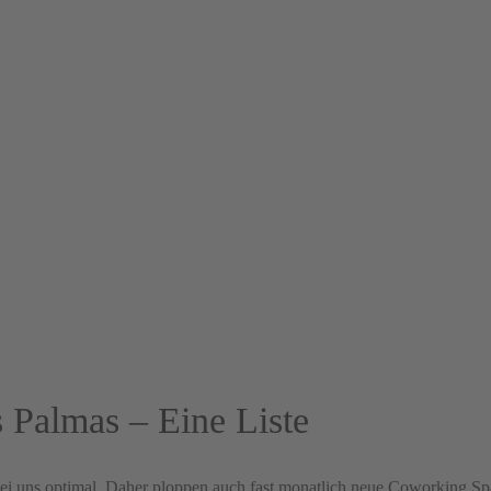
 Palmas – Eine Liste
ei uns optimal. Daher ploppen auch fast monatlich neue Coworking Spac