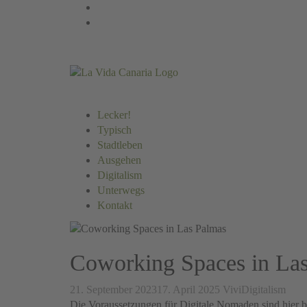
Springe
Instagram
zum
Facebook
Inhalt
Lecker!
Typisch
Stadtleben
Ausgehen
Digitalism
Unterwegs
Kontakt
Coworking Spaces in Las
21. September 2023
17. April 2025
Vivi
Digitalism
Die Voraussetzungen für Digitale Nomaden sind hier b