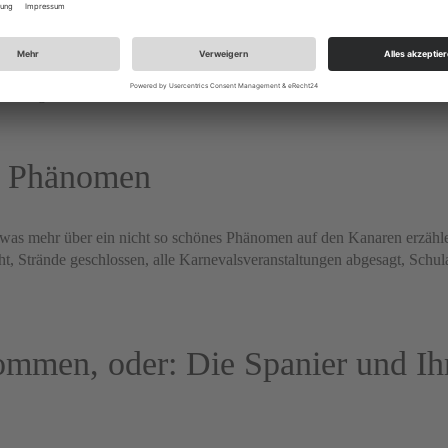
 noch dazu einer der besten und begehrtesten der Welt? Schon seit Ewig
hen. Leider kam direkt nach dem calima das confinamiento. Jetzt end
 rauszugehen […]
es Phänomen
as mehr über ein nicht so schönes Phänomen auf den Kanaren erzählen
dicht, Strände geschlossen, alle Karnevalsveranstaltungen abgesagt, Sch
ommen, oder: Die Spanier und Ih