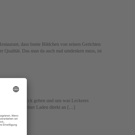
 Restaurant, dass bunte Bildchen von seinen Gerichten
er Qualität. Das man da auch mal umdenken muss, ist
l schnell ums Eck gehen und uns was Leckeres
illo ist ein kleiner Laden direkt an […]
ete