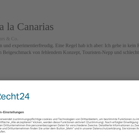
 la Canarias
ars & Co.
en und experimentierfreudig. Eine Regel hab ich aber: Ich gehe in kein
den Beigeschmack von fehlendem Konzept, Touristen-Nepp und schlecht
ast Food in Las Palmas
s & Co.
.? Wir auch nicht! Wenn wir kochfaul sind, möchten wir trotzdem ma
 bekommst Du das leckerste Fast Food der Stadt. Garantiert! Das Pizzad
ge Los Castaños im Valle de Aga