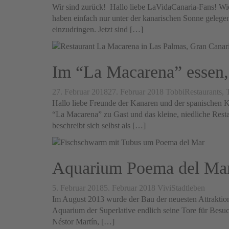
Wir sind zurück! Hallo liebe LaVidaCanaria-Fans! Wie d
haben einfach nur unter der kanarischen Sonne gelege
einzudringen. Jetzt sind […]
Im “La Macarena” essen,
27. Februar 2018
27. Februar 2018
Tobbi
Restaurants,
Hallo liebe Freunde der Kanaren und der spanischen K
“La Macarena” zu Gast und das kleine, niedliche Rest
beschreibt sich selbst als […]
Aquarium Poema del Mar
5. Februar 2018
5. Februar 2018
Vivi
Stadtleben
Im August 2013 wurde der Bau der neuesten Attraktion 
Aquarium der Superlative endlich seine Tore für Besuc
Néstor Martín, […]