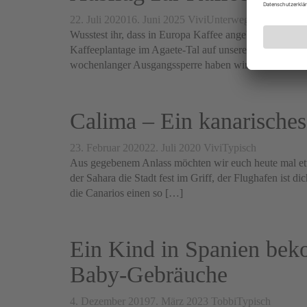
22. Juli 2020
16. Juni 2025
Vivi
Unterwegs
Wusstest ihr, dass in Europa Kaffee angebaut wird und
Kaffeeplantage im Agaete-Tal auf unserer Agenda ste
wochenlanger Ausgangssperre haben wir wieder Lust
Calima – Ein kanarisch
23. Februar 2020
22. Juli 2020
Vivi
Typisch
Aus gegebenem Anlass möchten wir euch heute mal etw
der Sahara die Stadt fest im Griff, der Flughafen ist 
die Canarios einen so […]
Ein Kind in Spanien bek
Baby-Gebräuche
4. Dezember 2019
7. März 2023
Tobbi
Typisch