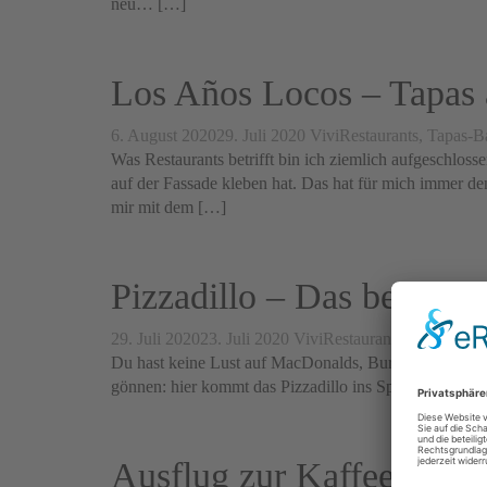
neu… […]
Los Años Locos – Tapas a
6. August 2020
29. Juli 2020
Vivi
Restaurants, Tapas-B
Was Restaurants betrifft bin ich ziemlich aufgeschloss
auf der Fassade kleben hat. Das hat für mich immer 
mir mit dem […]
Pizzadillo – Das beste F
29. Juli 2020
23. Juli 2020
Vivi
Restaurants, Tapas-Bar
Du hast keine Lust auf MacDonalds, Burger King & Co
gönnen: hier kommt das Pizzadillo ins Spiel. Denn hier
Ausflug zur Kaffeeplanta