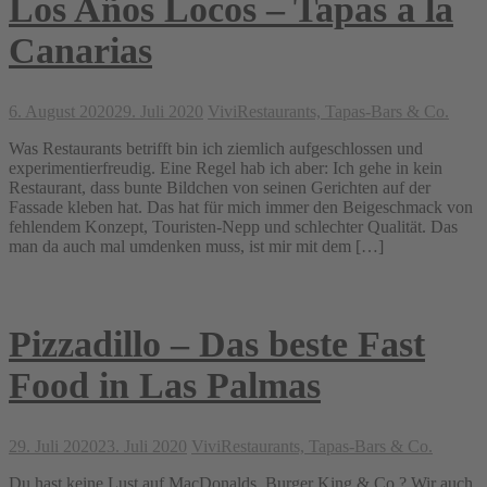
Los Años Locos – Tapas a la
Canarias
6. August 2020
29. Juli 2020
Vivi
Restaurants, Tapas-Bars & Co.
Was Restaurants betrifft bin ich ziemlich aufgeschlossen und
experimentierfreudig. Eine Regel hab ich aber: Ich gehe in kein
Restaurant, dass bunte Bildchen von seinen Gerichten auf der
Fassade kleben hat. Das hat für mich immer den Beigeschmack von
fehlendem Konzept, Touristen-Nepp und schlechter Qualität. Das
man da auch mal umdenken muss, ist mir mit dem […]
Pizzadillo – Das beste Fast
Food in Las Palmas
29. Juli 2020
23. Juli 2020
Vivi
Restaurants, Tapas-Bars & Co.
Du hast keine Lust auf MacDonalds, Burger King & Co.? Wir auch