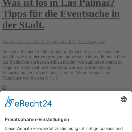
Was ist los in Las Palmas?
Tipps für die Eventsuche in
der Stadt.
16. September 2017
14. September 2017
Vivi
Ausgehen
Ihr seid auf einem Städtetrip hier und möchtet was erleben? Oder
seid ihr wie wir hierher gezogen und wisst nicht, wo ihr euch über
das Stadtleben am besten schlau macht? Wir zumindest waren zu
Beginn unserer Zeit recht verloren, was das Auffinden von
Veranstaltungen in Las Palmas anging. Als gut organisierter
Münchner war man es ja […]
La Vida Canaria…
... ist ein Blog von Vivi & Tobbi, die Churros mögen und das Leben
im Süden. Seit Oktober 2016 wohnen wir in der schönsten Stadt der
Kanaren, LAS PALMAS, die im Kanaren-Kontext leider immer
noch viel zu wenig Aufmerksamkeit bekommt. Das wollen wir