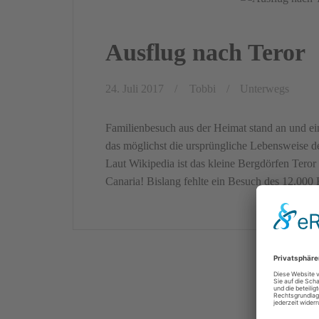
Ausflug nach Teror
24. Juli 2017
Tobbi
Unterwegs
Familienbesuch aus der Heimat stand an und ein
das möglichst die ursprüngliche Lebensweise der
Laut Wikipedia ist das kleine Bergdörfen Teror
Canaria! Bislang fehlte ein Besuch des 12.000