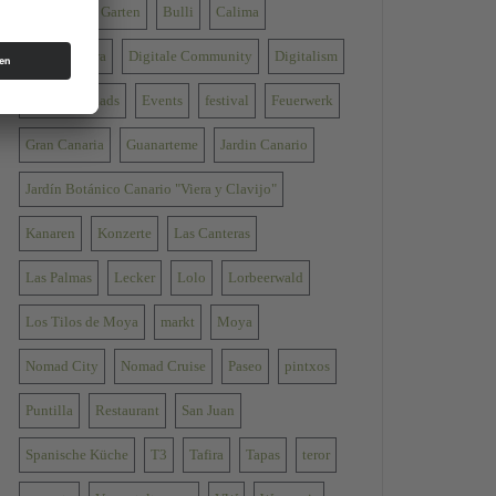
Botanischer Garten
Bulli
Calima
Come mi gira
Digitale Community
Digitalism
Digital Nomads
Events
festival
Feuerwerk
Gran Canaria
Guanarteme
Jardin Canario
Jardín Botánico Canario "Viera y Clavijo"
Kanaren
Konzerte
Las Canteras
Las Palmas
Lecker
Lolo
Lorbeerwald
Los Tilos de Moya
markt
Moya
Nomad City
Nomad Cruise
Paseo
pintxos
Puntilla
Restaurant
San Juan
Spanische Küche
T3
Tafira
Tapas
teror