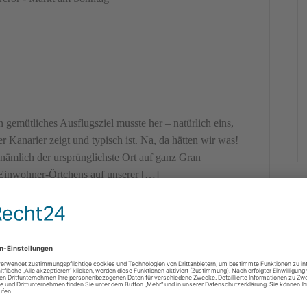
 gemütliches Ausflugsziel musste her – natürlich eins,
 Kanarier zeigt und typisch ist. Na, da hätten wir was!
 nämlich der ursprünglichste Ort auf ganz Gran
 Einwohner-Örtchens auf unserer […]