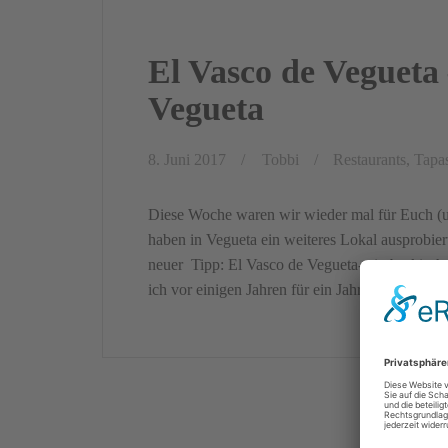
El Vasco de Vegueta 
Vegueta
8. Juni 2017
Tobbi
Restaurants, Tapa
Diese Woche waren wir wieder mal für Euch (un
haben in Vegueta ein weiteres Lokal ausprobier
neuer Tipp: El Vasco de Vegueta- ein baskisch
ich vor einigen Jahren für ein Jahr […]