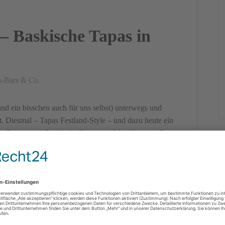
– Baskische Tapas in
s-Bars & Co.
d ein bisschen auch für uns selbst) unterwegs und
t. Diesmal – Tapas Festland-Style – und dazu heute ein
es Restaurant! Baskische Pintxos auf den Kanaren Da