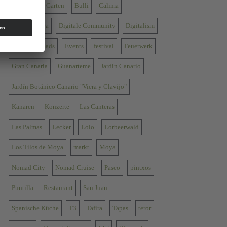
Botanischer Garten
Bulli
Calima
Come mi gira
Digitale Community
Digitalism
Digital Nomads
Events
festival
Feuerwerk
Gran Canaria
Guanarteme
Jardin Canario
Jardín Botánico Canario "Viera y Clavijo"
Kanaren
Konzerte
Las Canteras
Las Palmas
Lecker
Lolo
Lorbeerwald
Los Tilos de Moya
markt
Moya
Nomad City
Nomad Cruise
Paseo
pintxos
Puntilla
Restaurant
San Juan
Spanische Küche
T3
Tafira
Tapas
teror