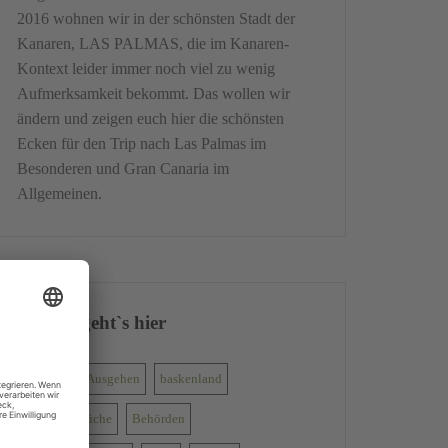
2016 wohnen wir in der schönsten Stadt der
Kanaren, LAS PALMAS, die im Kanaren-
Kontext leider immer noch viel zu wenig
Aufmerksamkeit bekommt. Das wollen wir
ändern und zeigen euch hier die schönsten
Ecken für den Trip nach Las Palmas im
Besonderen und Gran Canaria im
Allgemeinen.
Darum geht`s hier
Ausflug
Ausgehen
baskenland
baskische küche
Behörden