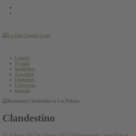
Springe
Instagram
zum
Facebook
Inhalt
Lecker!
Typisch
Stadtleben
Ausgehen
Digitalism
Unterwegs
Kontakt
Clandestino
26. Februar 2017
24. Februar 2017
Vivi
Restaurants, Tapas-Bars &