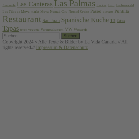
Las Palmas
Las Canteras
Konzerte
Lecker
Lolo
Lorbeerwald
Paseo
Puntilla
Los Tilos de Moya
markt
Moya
Nomad City
Nomad Cruise
pintxos
Restaurant
Spanische Küche
San Juan
T3
Tafira
Tapas
VW
teror
vegueta
Veranstaltungen
Wassereis
Suchen
nach:
Copyright 2024 // Alle Texte & Bilder by La Vida Canaria // All
rights reserved.//
Impressum & Datenschutz