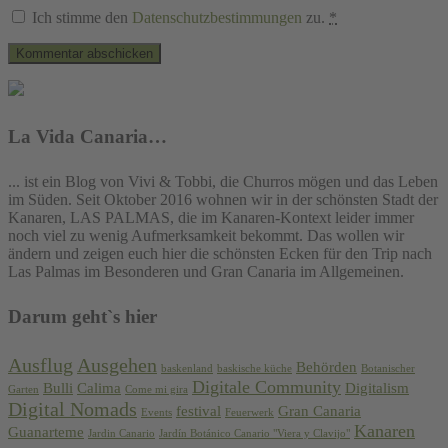
Ich stimme den
Datenschutzbestimmungen
zu.
*
La Vida Canaria…
... ist ein Blog von Vivi & Tobbi, die Churros mögen und das Leben
im Süden. Seit Oktober 2016 wohnen wir in der schönsten Stadt der
Kanaren, LAS PALMAS, die im Kanaren-Kontext leider immer
noch viel zu wenig Aufmerksamkeit bekommt. Das wollen wir
ändern und zeigen euch hier die schönsten Ecken für den Trip nach
Las Palmas im Besonderen und Gran Canaria im Allgemeinen.
Darum geht`s hier
Ausflug
Ausgehen
Behörden
baskenland
baskische küche
Botanischer
Digitale Community
Bulli
Calima
Digitalism
Garten
Come mi gira
Digital Nomads
festival
Gran Canaria
Events
Feuerwerk
Kanaren
Guanarteme
Jardin Canario
Jardín Botánico Canario "Viera y Clavijo"