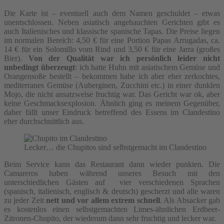
Die Karte ist – eventuell auch dem Namen geschuldet – etwas
unentschlossen. Neben asiatisch angehauchten Gerichten gibt es
auch Italienisches und klassische spanische Tapas. Die Preise liegen
im normalen Bereich: 4,50 € für eine Portion Papas Arrugadas, ca.
14 € für ein Solomillo vom Rind und 3,50 € für eine Jarra (großes
Bier).
Von der Qualität war ich persönlich leider nicht
unbedingt überzeugt
: ich hatte Huhn mit asiatischem Gemüse und
Orangensoße bestellt – bekommen habe ich aber eher zerkochtes,
mediterranes Gemüse (Auberginen, Zucchini etc.) in einer dunklen
Mojo, die nicht ansatzweise fruchtig war. Das Gericht war ok, aber
keine Geschmacksexplosion. Ähnlich ging es meinem Gegenüber,
daher fällt unser Eindruck betreffend des Essens im Clandestino
eher durchschnittlich aus.
Lecker… die Chupitos sind selbstgemacht im Clandestino
Beim Service kann das Restaurant dann wieder punkten. Die
Camareros haben während unseres Besuch mit den
unterschiedlichen Gästen auf vier verschiedenen Sprachen
(spanisch, italienisch, englisch & deutsch) gescherzt und alle waren
zu jeder Zeit
nett und vor allem extrem schnell
. Als Absacker gab
es kostenlos einen selbstgemachten Limes-ähnlichen Erdbeer-
Zitronen-Chupito, der wiederum dann sehr fruchtig und lecker war.