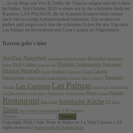
... ist ein Blog von Vivi & Tobbi, die Churros mögen und das Leben
im Süden. Seit Oktober 2016 wohnen wir in der schönsten Stadt der
Kanaren, LAS PALMAS, die im Kanaren-Kontext leider immer
noch viel zu wenig Aufmerksamkeit bekommt. Das wollen wir
ändern und zeigen euch hier die schönsten Ecken für den Trip nach
Las Palmas im Besonderen und Gran Canaria im Allgemeinen.
Darum geht`s hier
Ausflug
Ausgehen
Behörden
baskenland
baskische küche
Botanischer
Digitale Community
Bulli
Calima
Digitalism
Garten
Come mi gira
Digital Nomads
festival
Gran Canaria
Events
Feuerwerk
Kanaren
Guanarteme
Jardin Canario
Jardín Botánico Canario "Viera y Clavijo"
Las Palmas
Las Canteras
Konzerte
Lecker
Lolo
Lorbeerwald
Paseo
Puntilla
Los Tilos de Moya
markt
Moya
Nomad City
Nomad Cruise
pintxos
Restaurant
Spanische Küche
San Juan
T3
Tafira
Tapas
VW
teror
vegueta
Veranstaltungen
Wassereis
Suchen
nach:
Copyright 2024 // Alle Texte & Bilder by La Vida Canaria // All
rights reserved.//
Impressum & Datenschutz