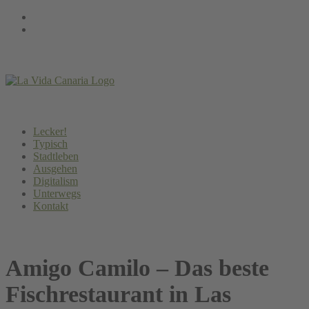
Springe
Instagram
zum
Facebook
Inhalt
Lecker!
Typisch
Stadtleben
Ausgehen
Digitalism
Unterwegs
Kontakt
Amigo Camilo – Das beste
Fischrestaurant in Las