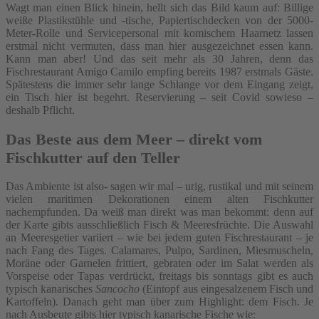
Wagt man einen Blick hinein, hellt sich das Bild kaum auf: Billige
weiße Plastikstühle und -tische, Papiertischdecken von der 5000-
Meter-Rolle und Servicepersonal mit komischem Haarnetz lassen
erstmal nicht vermuten, dass man hier ausgezeichnet essen kann.
Kann man aber! Und das seit mehr als 30 Jahren, denn das
Fischrestaurant Amigo Camilo empfing bereits 1987 erstmals Gäste.
Spätestens die immer sehr lange Schlange vor dem Eingang zeigt,
ein Tisch hier ist begehrt. Reservierung – seit Covid sowieso –
deshalb Pflicht.
Das Beste aus dem Meer – direkt vom
Fischkutter auf den Teller
Das Ambiente ist also- sagen wir mal – urig, rustikal und mit seinem
vielen maritimen Dekorationen einem alten Fischkutter
nachempfunden. Da weiß man direkt was man bekommt: denn auf
der Karte gibts ausschließlich Fisch & Meeresfrüchte. Die Auswahl
an Meeresgetier variiert – wie bei jedem guten Fischrestaurant – je
nach Fang des Tages. Calamares, Pulpo, Sardinen, Miesmuscheln,
Moräne oder Garnelen frittiert, gebraten oder im Salat werden als
Vorspeise oder Tapas verdrückt, freitags bis sonntags gibt es auch
typisch kanarisches
Sancocho
(Eintopf aus eingesalzenem Fisch und
Kartoffeln). Danach geht man über zum Highlight: dem Fisch. Je
nach Ausbeute gibts hier typisch kanarische Fische wie: