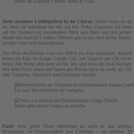
Heute im Angebot: Cherne, Sama & Vieja
Mein absoluter Lieblingsfisch ist die Cherne.
Immer wenn sie da
ist, muss sie unbedingt bei mir auf den Teller. Gegessen wir dann
auf der Terrasse mit traumhaftem Blick aufs Meer und den letzten
Strand der Stadt
El Confital
. Drinnen gibt es nur zwei kleine Tische,
hierhin verirrt sich kaum jemand.
Der Preis des Fisches wird wie üblich pro Kilo berechnet. Aktuell
kostet ein Kilo im Amigo Camilo 21€, nur Vieja ist mit 23€ etwas
teurer. Die Preise sind mehr als fair. Wir sind etwa alle zwei Wochen
hier beim Fisch essen und haben pro Person noch nie mehr als 15€
inkl. Vorspeise, Nachtisch und Getränken bezahlt.
Ein paar Meeresfrüchte als Vorspeise
Heute gibts frische Sama a la plancha
Fazit:
Sehr guten Fisch bekommst du auch in den kleinen
Restaurants im Fischerstadtteil San Cristobal – ein schöner 30