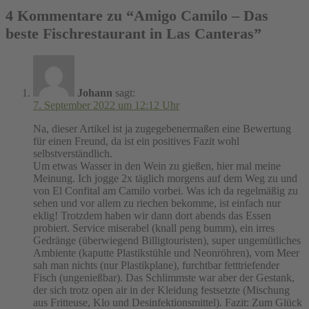
4 Kommentare zu “
Amigo Camilo – Das
beste Fischrestaurant in Las Canteras
”
Johann
sagt:
7. September 2022 um 12:12 Uhr
Na, dieser Artikel ist ja zugegebenermaßen eine Bewertung
für einen Freund, da ist ein positives Fazit wohl
selbstverständlich.
Um etwas Wasser in den Wein zu gießen, hier mal meine
Meinung. Ich jogge 2x täglich morgens auf dem Weg zu und
von El Confital am Camilo vorbei. Was ich da regelmäßig zu
sehen und vor allem zu riechen bekomme, ist einfach nur
eklig! Trotzdem haben wir dann dort abends das Essen
probiert. Service miserabel (knall peng bumm), ein irres
Gedränge (überwiegend Billigtouristen), super ungemütliches
Ambiente (kaputte Plastikstühle und Neonröhren), vom Meer
sah man nichts (nur Plastikplane), furchtbar fetttriefender
Fisch (ungenießbar). Das Schlimmste war aber der Gestank,
der sich trotz open air in der Kleidung festsetzte (Mischung
aus Fritteuse, Klo und Desinfektionsmittel). Fazit: Zum Glück