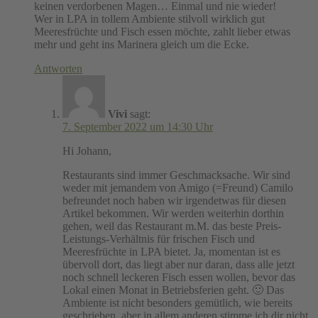
keinen verdorbenen Magen… Einmal und nie wieder!
Wer in LPA in tollem Ambiente stilvoll wirklich gut
Meeresfrüchte und Fisch essen möchte, zahlt lieber etwas
mehr und geht ins Marinera gleich um die Ecke.
Antworten
Vivi
sagt:
7. September 2022 um 14:30 Uhr
Hi Johann,
Restaurants sind immer Geschmacksache. Wir sind
weder mit jemandem von Amigo (=Freund) Camilo
befreundet noch haben wir irgendetwas für diesen
Artikel bekommen. Wir werden weiterhin dorthin
gehen, weil das Restaurant m.M. das beste Preis-
Leistungs-Verhältnis für frischen Fisch und
Meeresfrüchte in LPA bietet. Ja, momentan ist es
übervoll dort, das liegt aber nur daran, dass alle jetzt
noch schnell leckeren Fisch essen wollen, bevor das
Lokal einen Monat in Betriebsferien geht. 🙂 Das
Ambiente ist nicht besonders gemütlich, wie bereits
geschrieben, aber in allem anderen stimme ich dir nicht