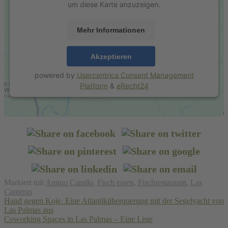
um diese Karte anzuzeigen.
Mehr Informationen
Akzeptieren
powered by
Usercentrics Consent Management
Platform
&
eRecht24
Markiert mit
Amigo Camilo
,
Fisch essen
,
Fischrestaurant
,
Las
Canteras
Beitragsnavigation
Hand gegen Koje. Eine Atlantiküberquerung mit der Segelyacht von
Las Palmas aus
Coworking Spaces in Las Palmas – Eine Liste