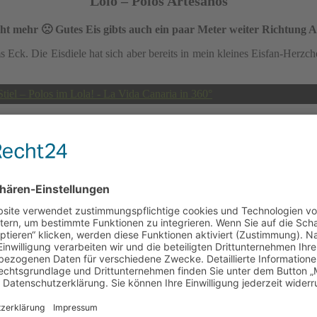
Lolo – Polos Artesanos
ehr 🙁 Gutes Eis gibts auch ein paar Meter weiter Richtung Au
s Eck. Die Eisdiele hat sich aber bereits in mein kleines Eisfan-Herzche
Stiel – Polos im Lola! - La Vida Canaria in 360°
rei in der spanischen Hauptstadt. Nun, 2017 entstand der vierte Laden hi
eis zu machen, finde ich genial. Gerade bei großer Hitze erfrischt 
 Co., die jeder aus seiner Schwimmbad-Kindheit kennt, die mir persönli
ält bis zu dreiviertel Frucht, der Rest ist Wasser. Die Lolos kommen
st neben Kokosnuss laut Jaime & Judith von Lolo Polos der Verkaufs
90€, kein Schnäppchen, aber ein fairer Preis für Zutaten und Leckerne