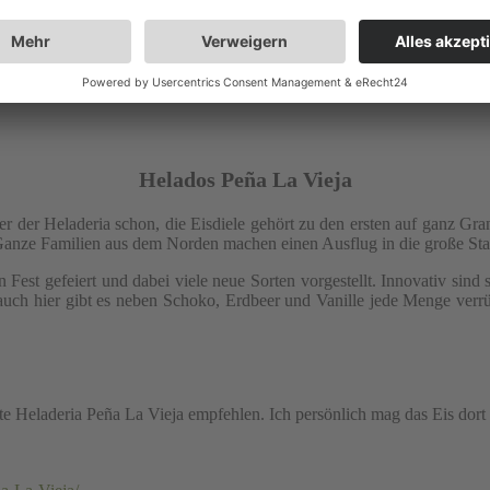
Helados Peña La Vieja
er der Heladeria schon, die Eisdiele gehört zu den ersten auf ganz Gra
anze Familien aus dem Norden machen einen Ausflug in die große Stadt
n Fest gefeiert und dabei viele neue Sorten vorgestellt. Innovativ sind
uch hier gibt es neben Schoko, Erdbeer und Vanille jede Menge verrück
 Heladeria Peña La Vieja empfehlen. Ich persönlich mag das Eis dort a