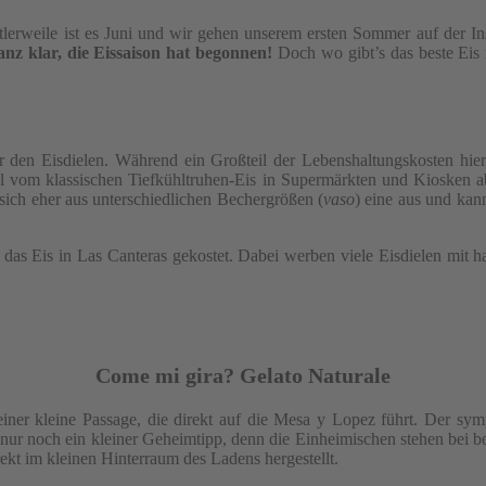
tlerweile ist es Juni und wir gehen unserem ersten Sommer auf der In
nz klar, die Eissaison hat begonnen!
Doch wo gibt’s das beste Eis 
 den Eisdielen. Während ein Großteil der Lebenshaltungskosten hier s
l vom klassischen Tiefkühltruhen-Eis in Supermärkten und Kiosken a
 sich eher aus unterschiedlichen Bechergrößen (
vaso
) eine aus und kan
 das Eis in Las Canteras gekostet. Dabei werben viele Eisdielen mit 
Come mi gira? Gelato Naturale
einer kleine Passage, die direkt auf die Mesa y Lopez führt. Der sympa
a? nur noch ein kleiner Geheimtipp, denn die Einheimischen stehen bei 
rekt im kleinen Hinterraum des Ladens hergestellt.