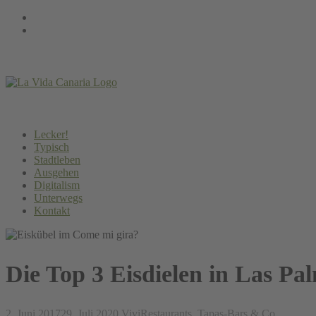
Springe
Instagram
zum
Facebook
Inhalt
Lecker!
Typisch
Stadtleben
Ausgehen
Digitalism
Unterwegs
Kontakt
Die Top 3 Eisdielen in Las Pa
2. Juni 2017
29. Juli 2020
Vivi
Restaurants, Tapas-Bars & Co.