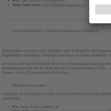
Wo:
Calle Doctor Grau Bassas 50
Mehr Infos unter:
http://lolopolosartesanos.es/
Leicht zu übersehen: Der kleine Eingang zur Heladeria
Zum Schluss noch der echte Klassiker: Seit 1936 gibt es die Eismach
Regelmäßige meterlange Schlangen am Paseo sind keine Seltenheit. G
Im letzten Jahr hat die Eisdiele ihren 80. Geburtstag mit einem große
Kinderüberaschung für die Kids bis zum Canaria-Klassiker Gofio – a
Renner. Ab ca. 2€ ist man auch hier dabei…
Für jeden etwas dabei
Frägt man die Cañariones werden Sie ohne Zweifel immer ihre geliebte
spannender.
Wo:
Paseo de las Canteras 50