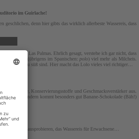
ditorio im Guirlache!
n geschlichen, denn hier gibts das wirklich allerbeste Wassereis, dass
er bei uns in Las Palmas. Ehrlich gesagt, verstehe ich gar nicht, dass
mich Wassereis (übrigens im Spanischen:
polo
) viel mehr als Milcheis.
ch aber viel zu süß sind. Hier macht das Lolo vieles viel richtiger…
 ohne Farbstoffe, Konservierungsstoffe und Geschmacksverstärker aus.
schlager, bei Kindern kommt besonders gut Banane-Schokolade (Bäh!)
ss. Also los und ausprobieren, das Wassereis für Erwachsene…