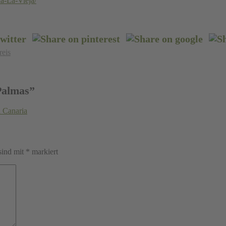
a-La-Vieja/
reis
Palmas
”
a Canaria
sind mit
*
markiert