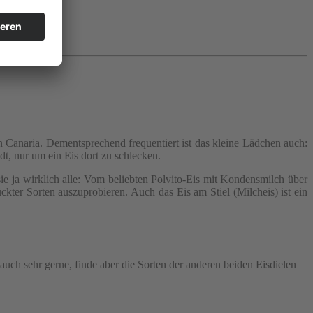
n Canaria. Dementsprechend frequentiert ist das kleine Lädchen auch:
, nur um ein Eis dort zu schlecken.
 sie ja wirklich alle: Vom beliebten Polvito-Eis mit Kondensmilch über
ter Sorten auszuprobieren. Auch das Eis am Stiel (Milcheis) ist ein
uch sehr gerne, finde aber die Sorten der anderen beiden Eisdielen