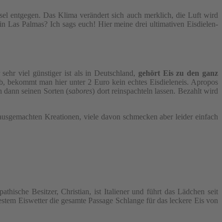
sel entgegen. Das Klima verändert sich auch merklich, die Luft wird
in Las Palmas? Ich sags euch! Hier meine drei ultimativen Eisdielen-
ehr viel günstiger ist als in Deutschland,
gehört Eis zu den ganz
b, bekommt man hier unter 2 Euro kein echtes Eisdieleneis. Apropos
n dann seinen Sorten (
sabores
) dort reinspachteln lassen. Bezahlt wird
hausgemachten Kreationen, viele davon schmecken aber leider einfach
thische Besitzer, Christian, ist Italiener und führt das Lädchen seit
bestem Eiswetter die gesamte Passage Schlange für das leckere Eis von