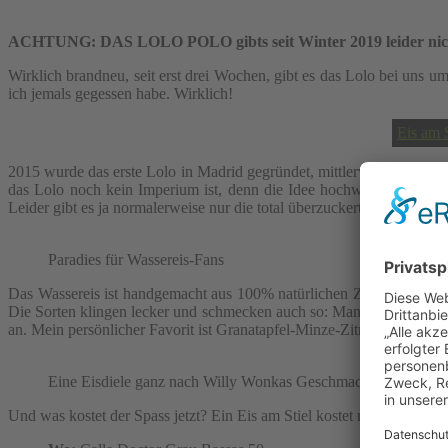
ACHTUNG: DAS LOLO POLO gibts seit Winter 2019 leider nicht m
Wirklich brandneu, seit erst drei Wochen, gibt es das Lolo bei uns um
ich jemals gegessen habe. Wirklich!
Eis am 
2015 wurde das erste Lolo in Madrid gegründet, mittlerweile gibt es d
das Lolo noch kein Imperium ist, denn die Idee hochwertiges Wasser
Leider gibt es ja normalerweise nur die total überzuckerten Calypso &
Paradies für Wassereis-Fans
Das Wassereis ist handgemacht aus 100% natürlichen Zutaten, es enth
Die Sorten klingen lecker und schmecken auch so: Mango-Maracuja i
an. Mein persönlicher Favorit ist Granatapfel-Minze-Zitrone. Hmm…
Eine Eisdiele ganz nach Willy Wonkas Geschmack
Und was kostet der Spass jetzt? Ein Eis am Stiel kostet momentan 2,