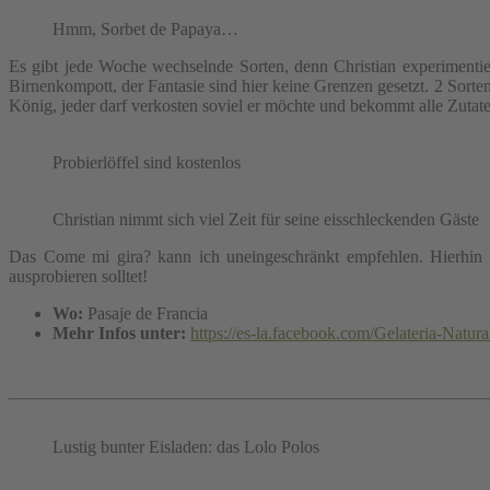
Hmm, Sorbet de Papaya…
Es gibt jede Woche wechselnde Sorten, denn Christian experimenti
Birnenkompott, der Fantasie sind hier keine Grenzen gesetzt. 2 Sorte
König, jeder darf verkosten soviel er möchte und bekommt alle Zutaten 
Probierlöffel sind kostenlos
Christian nimmt sich viel Zeit für seine eisschleckenden Gäste
Das Come mi gira? kann ich uneingeschränkt empfehlen. Hierhin lo
ausprobieren solltet!
Wo:
Pasaje de Francia
Mehr Infos unter:
https://es-la.facebook.com/Gelateria-Natur
Lustig bunter Eisladen: das Lolo Polos