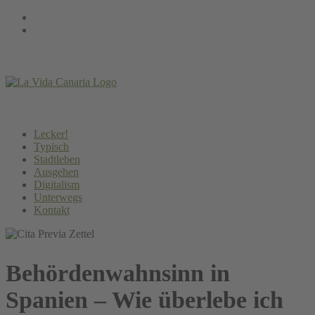
Springe
Instagram
zum
Facebook
Inhalt
Lecker!
Typisch
Stadtleben
Ausgehen
Digitalism
Unterwegs
Kontakt
Behördenwahnsinn in
Spanien – Wie überlebe ich