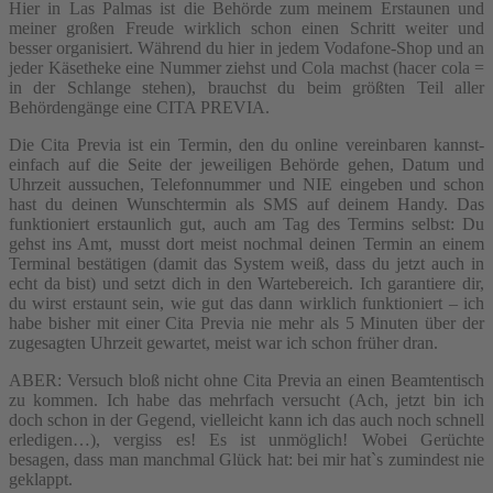
Hier in Las Palmas ist die Behörde zum meinem Erstaunen und
meiner großen Freude wirklich schon einen Schritt weiter und
besser organisiert. Während du hier in jedem Vodafone-Shop und an
jeder Käsetheke eine Nummer ziehst und Cola machst (hacer cola =
in der Schlange stehen), brauchst du beim größten Teil aller
Behördengänge eine CITA PREVIA.
Die Cita Previa ist ein Termin, den du online vereinbaren kannst-
einfach auf die Seite der jeweiligen Behörde gehen, Datum und
Uhrzeit aussuchen, Telefonnummer und NIE eingeben und schon
hast du deinen Wunschtermin als SMS auf deinem Handy. Das
funktioniert erstaunlich gut, auch am Tag des Termins selbst: Du
gehst ins Amt, musst dort meist nochmal deinen Termin an einem
Terminal bestätigen (damit das System weiß, dass du jetzt auch in
echt da bist) und setzt dich in den Wartebereich. Ich garantiere dir,
du wirst erstaunt sein, wie gut das dann wirklich funktioniert – ich
habe bisher mit einer Cita Previa nie mehr als 5 Minuten über der
zugesagten Uhrzeit gewartet, meist war ich schon früher dran.
ABER: Versuch bloß nicht ohne Cita Previa an einen Beamtentisch
zu kommen. Ich habe das mehrfach versucht (Ach, jetzt bin ich
doch schon in der Gegend, vielleicht kann ich das auch noch schnell
erledigen…), vergiss es! Es ist unmöglich! Wobei Gerüchte
besagen, dass man manchmal Glück hat: bei mir hat`s zumindest nie
geklappt.