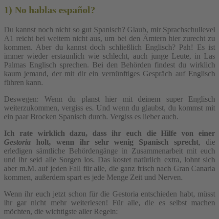
1) No hablas español?
Du kannst noch nicht so gut Spanisch? Glaub, mir Sprachschullevel
A1 reicht bei weitem nicht aus, um bei den Ämtern hier zurecht zu
kommen. Aber du kannst doch schließlich Englisch? Pah! Es ist
immer wieder erstaunlich wie schlecht, auch junge Leute, in Las
Palmas Englisch sprechen. Bei den Behörden findest du wirklich
kaum jemand, der mit dir ein vernünftiges Gespräch auf Englisch
führen kann.
Deswegen: Wenn du planst hier mit deinem super Englisch
weiterzukommen, vergiss es. Und wenn du glaubst, du kommst mit
ein paar Brocken Spanisch durch. Vergiss es lieber auch.
Ich rate wirklich dazu, dass ihr euch die Hilfe von einer
Gestoria
holt, wenn ihr sehr wenig Spanisch sprecht
, die
erledigen sämtliche Behördengänge in Zusammenarbeit mit euch
und ihr seid alle Sorgen los. Das kostet natürlich extra, lohnt sich
aber m.M. auf jeden Fall für alle, die ganz frisch nach Gran Canaria
kommen, außerdem spart es jede Menge Zeit und Nerven.
Wenn ihr euch jetzt schon für die Gestoria entschieden habt, müsst
ihr gar nicht mehr weiterlesen! Für alle, die es selbst machen
möchten, die wichtigste aller Regeln: