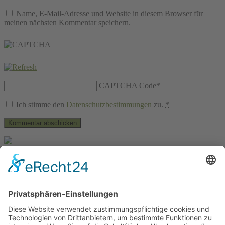
Name, E-Mail-Adresse und Website in diesem Browser für
meinen nächsten Kommentar speichern.
CAPTCHA Code
*
Ich stimme den
Datenschutzbestimmungen
zu.
*
La Vida Canaria…
... ist ein Blog von Vivi & Tobbi, die Churros mögen und das Leben
im Süden. Seit Oktober 2016 wohnen wir in der schönsten Stadt der
Kanaren, LAS PALMAS, die im Kanaren-Kontext leider immer
noch viel zu wenig Aufmerksamkeit bekommt. Das wollen wir
ändern und zeigen euch hier die schönsten Ecken für den Trip nach