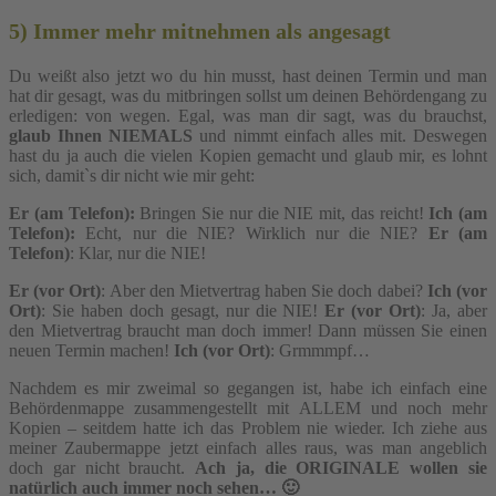
5) Immer mehr mitnehmen als angesagt
Du weißt also jetzt wo du hin musst, hast deinen Termin und man
hat dir gesagt, was du mitbringen sollst um deinen Behördengang zu
erledigen: von wegen. Egal, was man dir sagt, was du brauchst,
glaub Ihnen NIEMALS
und nimmt einfach alles mit. Deswegen
hast du ja auch die vielen Kopien gemacht und glaub mir, es lohnt
sich, damit`s dir nicht wie mir geht:
Er (am Telefon):
Bringen Sie nur die NIE mit, das reicht!
Ich (am
Telefon):
Echt, nur die NIE? Wirklich nur die NIE?
Er (am
Telefon)
: Klar, nur die NIE!
Er (vor Ort)
: Aber den Mietvertrag haben Sie doch dabei?
Ich (vor
Ort)
: Sie haben doch gesagt, nur die NIE!
Er (vor Ort)
: Ja, aber
den Mietvertrag braucht man doch immer! Dann müssen Sie einen
neuen Termin machen!
Ich (vor Ort)
: Grmmmpf…
Nachdem es mir zweimal so gegangen ist, habe ich einfach eine
Behördenmappe zusammengestellt mit ALLEM und noch mehr
Kopien – seitdem hatte ich das Problem nie wieder. Ich ziehe aus
meiner Zaubermappe jetzt einfach alles raus, was man angeblich
doch gar nicht braucht.
Ach ja, die ORIGINALE wollen sie
natürlich auch immer noch sehen… 🙂