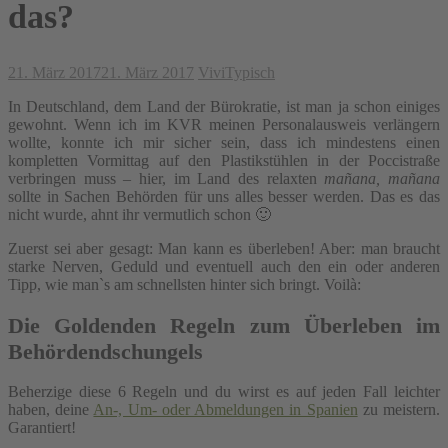
das?
21. März 2017
21. März 2017
Vivi
Typisch
In Deutschland, dem Land der Bürokratie, ist man ja schon einiges
gewohnt. Wenn ich im KVR meinen Personalausweis verlängern
wollte, konnte ich mir sicher sein, dass ich mindestens einen
kompletten Vormittag auf den Plastikstühlen in der Poccistraße
verbringen muss – hier, im Land des relaxten
mañana, mañana
sollte in Sachen Behörden für uns alles besser werden. Das es das
nicht wurde, ahnt ihr vermutlich schon 🙂
Zuerst sei aber gesagt: Man kann es überleben! Aber: man braucht
starke Nerven, Geduld und eventuell auch den ein oder anderen
Tipp, wie man`s am schnellsten hinter sich bringt. Voilà:
Die Goldenden Regeln zum Überleben im
Behördendschungels
Beherzige diese 6 Regeln und du wirst es auf jeden Fall leichter
haben, deine
An-, Um- oder Abmeldungen in Spanien
zu meistern.
Garantiert!