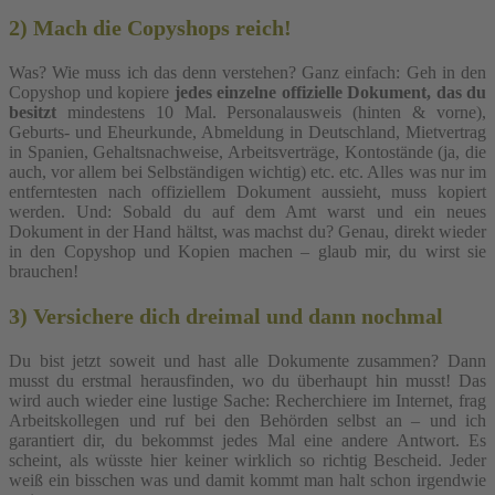
2) Mach die Copyshops reich!
Was? Wie muss ich das denn verstehen? Ganz einfach: Geh in den
Copyshop und kopiere
jedes einzelne offizielle Dokument, das du
besitzt
mindestens 10 Mal. Personalausweis (hinten & vorne),
Geburts- und Eheurkunde, Abmeldung in Deutschland, Mietvertrag
in Spanien, Gehaltsnachweise, Arbeitsverträge, Kontostände (ja, die
auch, vor allem bei Selbständigen wichtig) etc. etc. Alles was nur im
entferntesten nach offiziellem Dokument aussieht, muss kopiert
werden. Und: Sobald du auf dem Amt warst und ein neues
Dokument in der Hand hältst, was machst du? Genau, direkt wieder
in den Copyshop und Kopien machen – glaub mir, du wirst sie
brauchen!
3) Versichere dich dreimal und dann nochmal
Du bist jetzt soweit und hast alle Dokumente zusammen? Dann
musst du erstmal herausfinden, wo du überhaupt hin musst! Das
wird auch wieder eine lustige Sache: Recherchiere im Internet, frag
Arbeitskollegen und ruf bei den Behörden selbst an – und ich
garantiert dir, du bekommst jedes Mal eine andere Antwort. Es
scheint, als wüsste hier keiner wirklich so richtig Bescheid. Jeder
weiß ein bisschen was und damit kommt man halt schon irgendwie